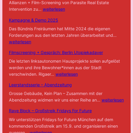
Allianzen + Film-Screening von Parasite Real Estate
Speculating
Intervention zu…
weiterlesen
on
Kampagne & Demo 2025
artistic
and
Das Bündnis Freiräumen hat Mitte 2024 die eigenen
Kampa
political
Forderungen aus den letzten Jahren überarbeitet und…
&
interventions
weiterlesen
Demo
Filmscreening + Gespräch: Berlin Utopiekadaver
2025
Die letzten linksautonomen Hausprojekte sollen aufgelöst
werden und ihre Bewohner*innen aus der Stadt
Filmscreening
verschwinden. Rigaer…
weiterlesen
+
Leerstandsserie – Abendzeitung
Gespräch:
Berlin
Grosse Gebäude, Kein Plan – Zusammen mit der
Leerstandsserie
Utopiekadaver
Abendzeitung widmen wir uns einer Reihe an…
weiterlesen
–
Rave Block – Großstreik Fridays For Future
Abendzeitung
Wir unterstützen Fridays for Future München auf dem
kommenden Großstreik am 15.9. und organisieren einen
Rave
queeren…
weiterlesen