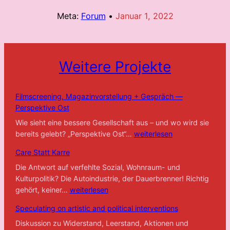
Meta:
Forum
•
Januar 1, 2022
Weitere Projekte
Filmscreening, Magazinvorstellung + Gespräch —
Perspektive Ost
Wie sieht eine bessere Gesellschaft aus – und wo wird sie
Filmscreening,
bereits gelebt? „Perspektive Ost“…
weiterlesen
Magazinvorstellung
Care Statt Karre
+
Gespräch
Die Antwort auf verfehlte Sozial, Wohnraum- und
—
Kulturpolitik? Die Autoindustrie, der Dauerbrenner! Richtig
Care
Perspektive
gehört, keiner…
weiterlesen
Statt
Ost
Speculating on artistic and political interventions
Karre
Diskussion zu Widerstand, Leerstand, Aktionen und