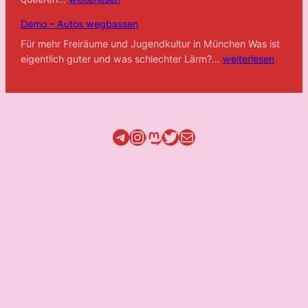
Block
Demo – Autos wegbassen
–
Großstreik
Für mehr Freiräume und Jugendkultur in München Was ist
Demo
Fridays
eigentlich guter und was schlechter Lärm?…
weiterlesen
–
For
Autos
Future
wegbassen
Telegram
Instagram
Mastodon
Twitter
Mail